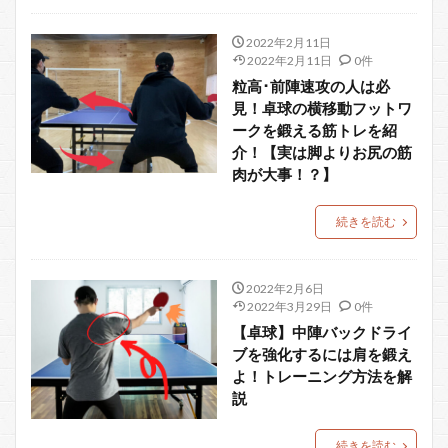
2022年2月11日
2022年2月11日
0件
粒高･前陣速攻の人は必
見！卓球の横移動フットワ
ークを鍛える筋トレを紹
介！【実は脚よりお尻の筋
肉が大事！？】
続きを読む
2022年2月6日
2022年3月29日
0件
【卓球】中陣バックドライ
ブを強化するには肩を鍛え
よ！トレーニング方法を解
説
続きを読む