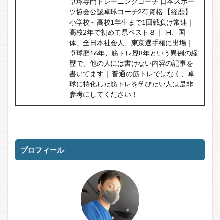
卓球専門トレーニングコーチ 日本スポー
ツ協会公認卓球コーチ2有資格 【経歴】
小学校～高校1年生まで1回戦負け常連｜
高校2年で初めて県ベスト８｜ IH、国
体、全日本社会人、東京選手権に出場｜
卓球歴16年、筋トレ歴8年という異例の経
歴で、他の人には書けない内容の記事を
書いてます｜ 普通の筋トレではなく、卓
球に特化した筋トレを学びたい人は是非
参考にしてください！
プロフィール