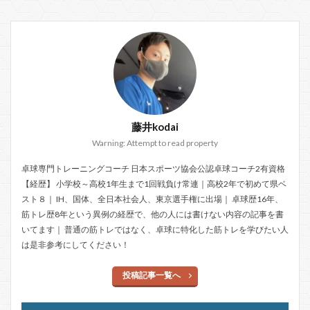
藤井kodai
Warning: Attempt to read property
卓球専門トレーニングコーチ 日本スポーツ協会公認卓球コーチ2有資格
【経歴】 小学校～高校1年生まで1回戦負け常連｜高校2年で初めて県ベ
スト８｜ IH、国体、全日本社会人、東京選手権に出場｜ 卓球歴16年、
筋トレ歴8年という異例の経歴で、他の人には書けない内容の記事を書
いてます｜ 普通の筋トレではなく、卓球に特化した筋トレを学びたい人
は是非参考にしてください！
投稿記事一覧へ