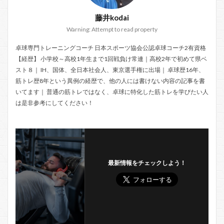
藤井kodai
Warning: Attempt to read property
卓球専門トレーニングコーチ 日本スポーツ協会公認卓球コーチ2有資格
【経歴】 小学校～高校1年生まで1回戦負け常連｜高校2年で初めて県ベ
スト８｜ IH、国体、全日本社会人、東京選手権に出場｜ 卓球歴16年、
筋トレ歴8年という異例の経歴で、他の人には書けない内容の記事を書
いてます｜ 普通の筋トレではなく、卓球に特化した筋トレを学びたい人
は是非参考にしてください！
最新情報をチェックしよう！