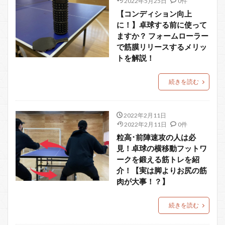
2022年5月25日
0件
【コンディション向上
に！】卓球する前に使って
ますか？ フォームローラー
で筋膜リリースするメリッ
トを解説！
続きを読む
2022年2月11日
2022年2月11日
0件
粒高･前陣速攻の人は必
見！卓球の横移動フットワ
ークを鍛える筋トレを紹
介！【実は脚よりお尻の筋
肉が大事！？】
続きを読む